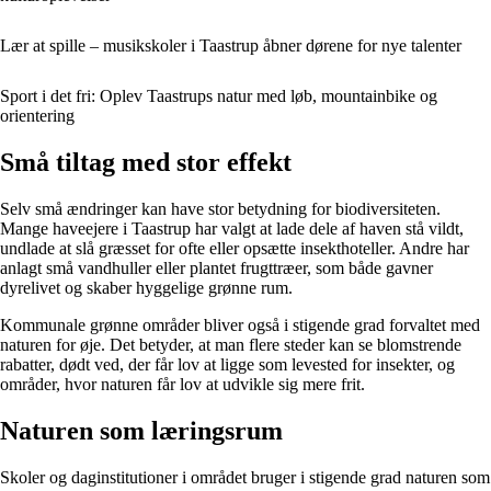
Lær at spille – musikskoler i Taastrup åbner dørene for nye talenter
Sport i det fri: Oplev Taastrups natur med løb, mountainbike og
orientering
Små tiltag med stor effekt
Selv små ændringer kan have stor betydning for biodiversiteten.
Mange haveejere i Taastrup har valgt at lade dele af haven stå vildt,
undlade at slå græsset for ofte eller opsætte insekthoteller. Andre har
anlagt små vandhuller eller plantet frugttræer, som både gavner
dyrelivet og skaber hyggelige grønne rum.
Kommunale grønne områder bliver også i stigende grad forvaltet med
naturen for øje. Det betyder, at man flere steder kan se blomstrende
rabatter, dødt ved, der får lov at ligge som levested for insekter, og
områder, hvor naturen får lov at udvikle sig mere frit.
Naturen som læringsrum
Skoler og daginstitutioner i området bruger i stigende grad naturen som