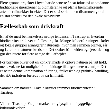
Flere grønne projekter i byen har de seneste år sat fokus på at omdanne
traditionelle græsplæner til blomsterenge og plante hjemmehørende
arter, der tiltrækker insekter. Det er små skridt, men tilsammen gør de
en stor forskel for det lokale økosystem.
Fællesskab som drivkraft
En af de mest bemærkelsesværdige tendenser i Taastrup er, hvordan
biodiversitet er blevet et fælles projekt. Mange beboerforeninger, skoler
og lokale grupper arrangerer naturdage, hvor man sammen planter, sår
og lærer om naturens kredsløb. Det skaber både viden og ejerskab – og
gør det lettere for flere at tage del i arbejdet.
For børnene bliver det en konkret måde at opleve naturen på tæt hold,
mens voksne får mulighed for at bidrage til et grønnere nærmiljø. Det
er netop denne kombination af læring, fællesskab og praktisk handling,
der gør indsatsen bæredygtig på lang sigt.
Sammen om naturen: Lokale kræfter fremmer biodiversiteten i
Taastrup
Vinter i Taastrup: Fra julemarkeder og lysglimt til hyggelige
kulturoplevelser