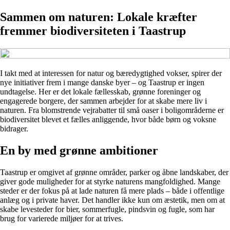
Sammen om naturen: Lokale kræfter
fremmer biodiversiteten i Taastrup
I takt med at interessen for natur og bæredygtighed vokser, spirer der
nye initiativer frem i mange danske byer – og Taastrup er ingen
undtagelse. Her er det lokale fællesskab, grønne foreninger og
engagerede borgere, der sammen arbejder for at skabe mere liv i
naturen. Fra blomstrende vejrabatter til små oaser i boligområderne er
biodiversitet blevet et fælles anliggende, hvor både børn og voksne
bidrager.
En by med grønne ambitioner
Taastrup er omgivet af grønne områder, parker og åbne landskaber, der
giver gode muligheder for at styrke naturens mangfoldighed. Mange
steder er der fokus på at lade naturen få mere plads – både i offentlige
anlæg og i private haver. Det handler ikke kun om æstetik, men om at
skabe levesteder for bier, sommerfugle, pindsvin og fugle, som har
brug for varierede miljøer for at trives.