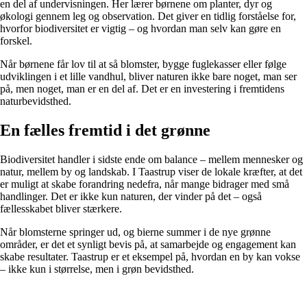
en del af undervisningen. Her lærer børnene om planter, dyr og
økologi gennem leg og observation. Det giver en tidlig forståelse for,
hvorfor biodiversitet er vigtig – og hvordan man selv kan gøre en
forskel.
Når børnene får lov til at så blomster, bygge fuglekasser eller følge
udviklingen i et lille vandhul, bliver naturen ikke bare noget, man ser
på, men noget, man er en del af. Det er en investering i fremtidens
naturbevidsthed.
En fælles fremtid i det grønne
Biodiversitet handler i sidste ende om balance – mellem mennesker og
natur, mellem by og landskab. I Taastrup viser de lokale kræfter, at det
er muligt at skabe forandring nedefra, når mange bidrager med små
handlinger. Det er ikke kun naturen, der vinder på det – også
fællesskabet bliver stærkere.
Når blomsterne springer ud, og bierne summer i de nye grønne
områder, er det et synligt bevis på, at samarbejde og engagement kan
skabe resultater. Taastrup er et eksempel på, hvordan en by kan vokse
– ikke kun i størrelse, men i grøn bevidsthed.