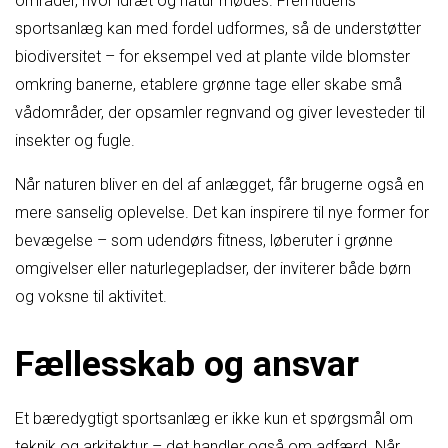
områder, hvor idræt og natur mødes. Fremtidens
sportsanlæg kan med fordel udformes, så de understøtter
biodiversitet – for eksempel ved at plante vilde blomster
omkring banerne, etablere grønne tage eller skabe små
vådområder, der opsamler regnvand og giver levesteder til
insekter og fugle.
Når naturen bliver en del af anlægget, får brugerne også en
mere sanselig oplevelse. Det kan inspirere til nye former for
bevægelse – som udendørs fitness, løberuter i grønne
omgivelser eller naturlegepladser, der inviterer både børn
og voksne til aktivitet.
Fællesskab og ansvar
Et bæredygtigt sportsanlæg er ikke kun et spørgsmål om
teknik og arkitektur – det handler også om adfærd. Når