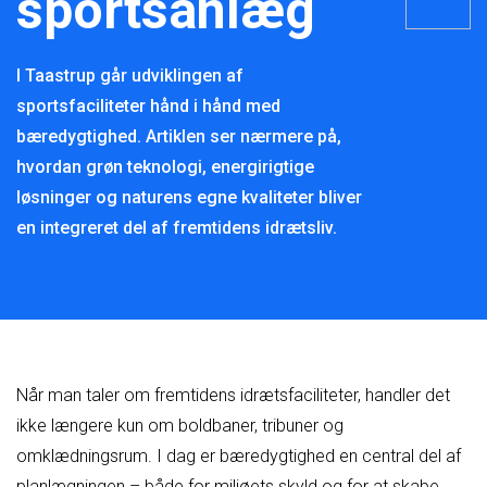
sportsanlæg
I Taastrup går udviklingen af
sportsfaciliteter hånd i hånd med
bæredygtighed. Artiklen ser nærmere på,
hvordan grøn teknologi, energirigtige
løsninger og naturens egne kvaliteter bliver
en integreret del af fremtidens idrætsliv.
Når man taler om fremtidens idrætsfaciliteter, handler det
ikke længere kun om boldbaner, tribuner og
omklædningsrum. I dag er bæredygtighed en central del af
planlægningen – både for miljøets skyld og for at skabe