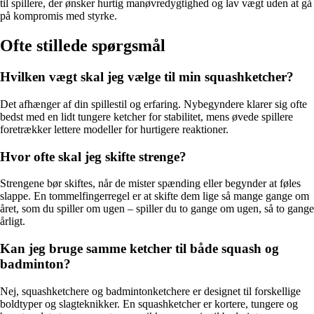
til spillere, der ønsker hurtig manøvredygtighed og lav vægt uden at gå
på kompromis med styrke.
Ofte stillede spørgsmål
Hvilken vægt skal jeg vælge til min squashketcher?
Det afhænger af din spillestil og erfaring. Nybegyndere klarer sig ofte
bedst med en lidt tungere ketcher for stabilitet, mens øvede spillere
foretrækker lettere modeller for hurtigere reaktioner.
Hvor ofte skal jeg skifte strenge?
Strengene bør skiftes, når de mister spænding eller begynder at føles
slappe. En tommelfingerregel er at skifte dem lige så mange gange om
året, som du spiller om ugen – spiller du to gange om ugen, så to gange
årligt.
Kan jeg bruge samme ketcher til både squash og
badminton?
Nej, squashketchere og badmintonketchere er designet til forskellige
boldtyper og slagteknikker. En squashketcher er kortere, tungere og