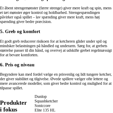
Et åbent strengemønster (færre strenge) giver mere kraft og spin, mens
et tæt mønster øger kontrol og holdbarhed. Strengespændingen
påvirker også spillet – lav spænding giver mere kraft, mens høj
spænding giver bedre præcision.
5. Greb og komfort
Et godt greb reducerer risikoen for at ketcheren glider under spil og
mindsker belastningen på håndled og underarm. Sørg for, at grebets
størrelse passer til din hånd, og overvej at udskifte grebet regelmæssigt
for at bevare komforten.
6. Pris og niveau
Begyndere kan med fordel vælge en prisvenlig og lidt tungere ketcher,
der giver stabilitet og tilgivelse. Øvede spillere vælger ofte lettere og
mere avancerede modeller, som giver bedre kontrol og mulighed for at
tilpasse spillet.
Dunlop
Squashketcher
Produkter
Soniccore
i fokus
Elite 135 HL