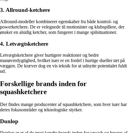
3. Allround-ketchere
Allround-modeller kombinerer egenskaber fra både kontrol- og
powerketchere. De er velegnede til motionister og klubspillere, der
ønsker en alsidig ketcher, som fungerer i mange spilsituationer.
4. Letvægtsketchere
Letvægtsketchere giver hurtigere reaktioner og bedre
manøvredygtighed, hvilket især er en fordel i hurtige dueller tæt på
væggen. De kræver dog en vis teknik for at udnytte potentialet fuldt
ud.
Forskellige brands inden for
squashketchere
Der findes mange producenter af squashketchere, som hver især har
deres fokusområder og teknologiske styrker.
Dunlop
Dunlop er et af de mest kendte brands inden for squash og bruges af