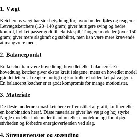
1. Vægt
Ketcherens vægt har stor betydning for, hvordan den føles og reagerer.
Letvægtsketchere (120–140 gram) giver hurtigere sving og bedre
kontrol, hvilket passer godt til teknisk spil. Tungere modeller (over 150
gram) giver mere slagkraft og stabilitet, men kan være mere krævende
at manøvrere med.
2. Balancepunkt
En ketcher kan være hovedtung, hovedlet eller balanceret. En
hovedtung ketcher giver ekstra kraft i slagene, mens en hovedlet model
gør det lettere at reagere hurtigt og kontrollere bolden tæt på væggen.
En balanceret ketcher er et godt kompromis for mange motionister.
3. Materiale
De fleste moderne squashketchere er fremstillet af grafit, kulfiber eller
en kombination heraf. Disse materialer giver lav vægt og høj styrke.
Nogle modeller indeholder titanium eller nanoteknologi for at øge
stivheden og forbedre energioverførslen ved slag.
4. Strengemønster og spænding